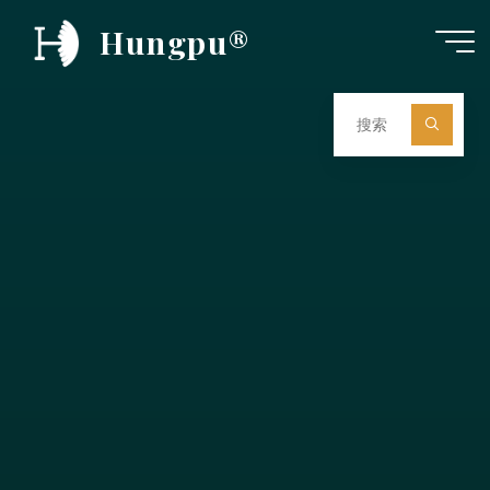
跳
Hungpu®
至
内
容
搜
索