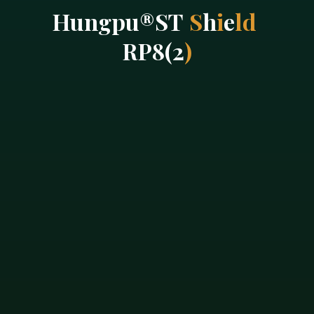
H
u
n
g
p
u
®
S
T
S
h
i
e
l
d
R
P
8
(
2
)