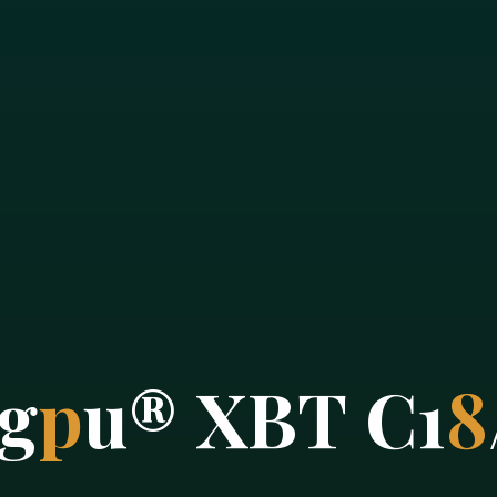
g
p
u
®
X
B
T
C
1
8