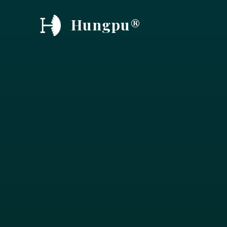
跳
Hungpu®
至
内
容