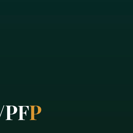
/
P
F
P