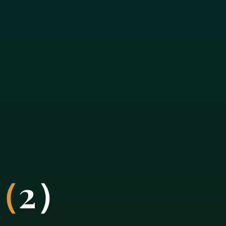
（
2
）