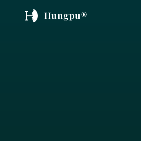
跳
Hungpu®
至
内
容