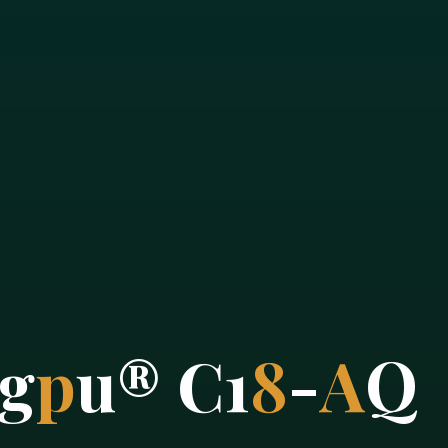
g
p
u
®
C
1
8
-
A
Q