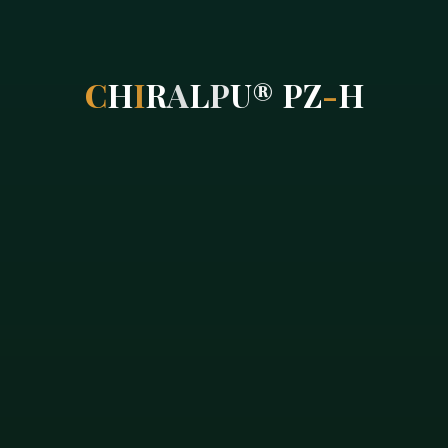
C
H
I
R
A
L
P
U
®
P
Z
-
H