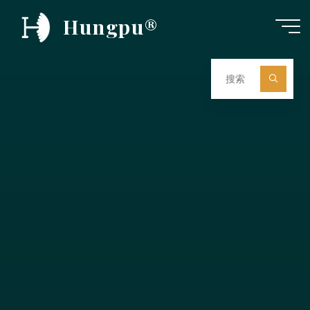
跳
Hungpu®
至
内
容
搜
索