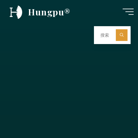
跳
Hungpu®
至
内
容
搜
索