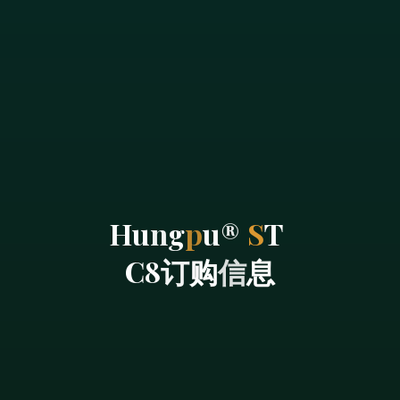
H
u
n
g
p
u
®
S
T
C
8
订
购
信
息