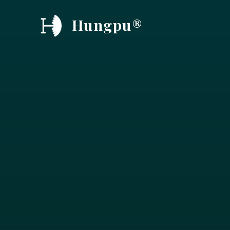
跳
Hungpu®
至
内
容