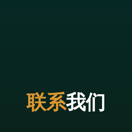
联
系
我
们