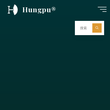
跳
Hungpu®
至
内
容
搜
索